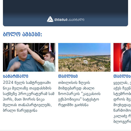
ბოლო ამბები:
სამართალი
თბილისი
თბილის
2024 წელს სამტრედიაში
თბილისის ზღვის
ყველას, 
ნიკა მელიაზე თავდასხმის
მიმდებარედ ახალი
აქვს ჩვენ
საქმეზე პროკურატურამ სამ
ზოოპარკის "კავკასიის
სტუმრობი
პირს, მათ შორის ნიკა
ექსპოზიცია" სატესტო
დროს შე
მელიას თანაპარტიელებს,
რეჟიმში გაიხსნა
მიუხედავ
ბრალი წარუდგინა
წარმოშობ
კალაძე 
ბლოგერთ