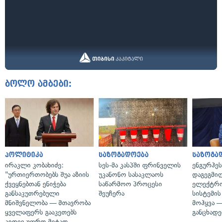
ბოლო ამბები:
პოლიტიკა
საზოგადოება
საზოგა
ირაკლი კობახიძე:
სეს-მა კასპში ფრინველის
ენგურჰეს
"ურთიერთობებს შუა აზიის
უკანონო სასაკლაოს
დაგეგმი
ქვეყნებთან ენიჭება
საწარმოო პროცესი
ელექტრ
განსაკუთრებული
შეუჩერა
სისტემის
მნიშვნელობა — მთავრობა
მოჰყვა —
ყველაფერს გააკეთებს
განცხადე
კიდევ უფრო მეტად