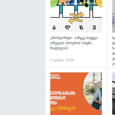
კროსვორდი: ააწყვე სიტყვა
ს
არეული ასოებით (თემა:
დ
ზაფხული)
ს
დ
უ
7 აგვისტო, 12:00
7
კ