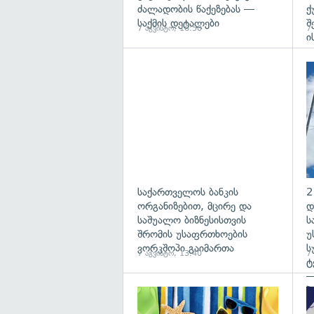
ძალადობის წაქეზებას —
ქ
საქმის დეტალები
შ
7 აგვისტო, 16:50
7
ი
საქართველოს ბანკის
2
ორგანიზებით, მცირე და
დ
საშუალო ბიზნესისთვის
ს
შრომის უსაფრთხოების
უ
ვორკშოპი გაიმართა
ს
7 აგვისტო, 13:40
7
ტ
—
პ
გა