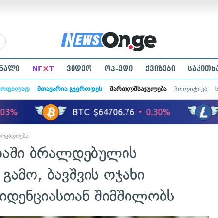
×
ნალი
NE
T
ვიდეო
ოპ-ედი
ქვიზები
საკითხ
ყოფილად
მთავარია გჯეროდეს
მართლმსაჯულება
პოლიტიკა
ზოგადოება
ბაში ბრალდებულის
გამო, ბავშვის ოჯახი
ზიდენციასთან შიმშილობს