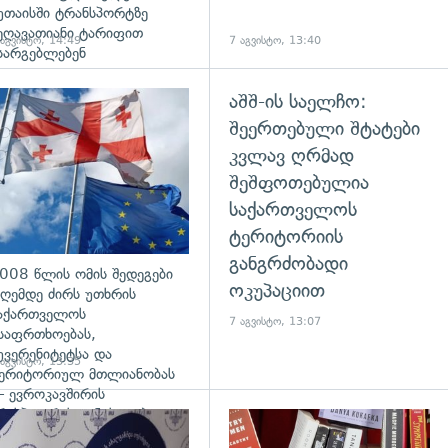
უთაისში ტრანსპორტზე
ეღავათიანი ტარიფით
 აგვისტო, 14:49
7 აგვისტო, 13:40
სარგებლებენ
აშშ-ის საელჩო:
გადახედვა
შეერთებული შტატები
კვლავ ღრმად
შეშფოთებულია
საქართველოს
ტერიტორიის
განგრძობადი
008 წლის ომის შედეგები
ოკუპაციით
ღემდე ძირს უთხრის
აქართველოს
7 აგვისტო, 13:07
საფრთხოებას,
უვერენიტეტსა და
 აგვისტო, 13:35
ერიტორიულ მთლიანობას
 ევროკავშირის
რესპიკერის განცხადება
დახედვა
გადახედვა