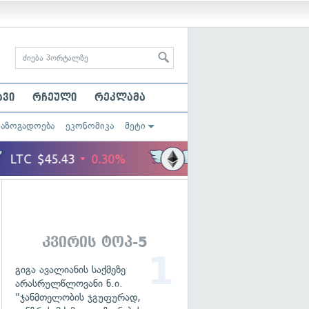
ავი
რჩეული
რეკლამა
საზოგადოება
ეკონომიკა
მეტი
კვირის ტოპ-5
გიგა ავალიანის საქმეზე
არასრულწლოვანი ნ.ი.
"ჯანმთელობის ჯგუფურად,