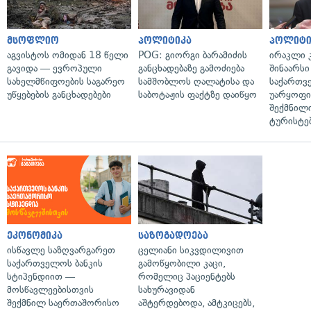
მსოფლიო
პოლიტიკა
პოლიტი
აგვისტოს ომიდან 18 წელი
POG: გიორგი ბარამიძის
ირაკლი კ
გავიდა — ევროპული
განცხადებაზე გამოძიება
შინაარსი
სახელმწიფოების საგარეო
სამშობლოს ღალატისა და
საქართვ
უწყებების განცხადებები
საბოტაჟის ფაქტზე დაიწყო
უარყოფი
შექმნილ
ტურისტე
ეკონომიკა
საზოგადოება
ისწავლე საზღვარგარეთ
ცელიანი სიკვდილივით
საქართველოს ბანკის
გამოწყობილი კაცი,
სტიპენდიით —
რომელიც პაციენტებს
მოსწავლეებისთვის
სახურავიდან
შექმნილ საერთაშორისო
აშტერდებოდა, ამტკიცებს,