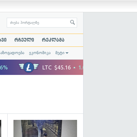
ავი
რჩეული
რეკლამა
საზოგადოება
ეკონომიკა
მეტი
გადახედვა
გადახედვა