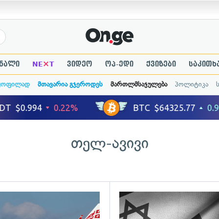
×
ნალი
NE
T
ვიდეო
ოპ-ედი
ქვიზები
საკითხ
ყოფილად
მთავარია გჯეროდეს
მართლმსაჯულება
პოლიტიკა
თელ-ავივი
ადახედვა
გადახედვა