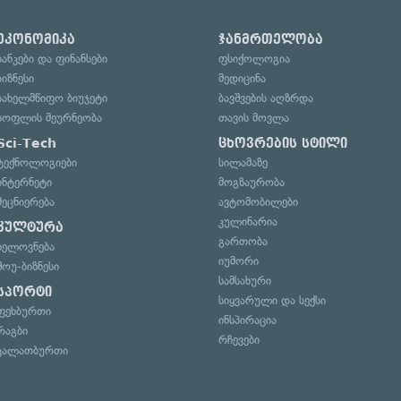
ეკონომიკა
ჯანმრთელობა
ბანკები და ფინანსები
ფსიქოლოგია
ბიზნესი
მედიცინა
სახელმწიფო ბიუჯეტი
ბავშვების აღზრდა
სოფლის მეურნეობა
თავის მოვლა
Sci-Tech
ცხოვრების სტილი
ტექნოლოგიები
სილამაზე
ინტერნეტი
მოგზაურობა
მეცნიერება
ავტომობილები
კულინარია
კულტურა
გართობა
ხელოვნება
იუმორი
შოუ-ბიზნესი
სამსახური
სპორტი
სიყვარული და სექსი
ფეხბურთი
ინსპირაცია
რაგბი
რჩევები
კალათბურთი