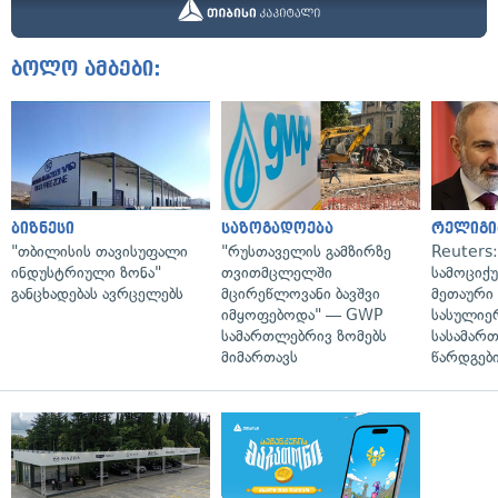
ბოლო ამბები:
ბიზნესი
საზოგადოება
რელიგი
"თბილისის თავისუფალი
"რუსთაველის გამზირზე
Reuters
ინდუსტრიული ზონა"
თვითმცლელში
სამოციქ
განცხადებას ავრცელებს
მცირეწლოვანი ბავშვი
მეთაური 
იმყოფებოდა" — GWP
სასულიე
სამართლებრივ ზომებს
სასამარ
მიმართავს
წარდგები