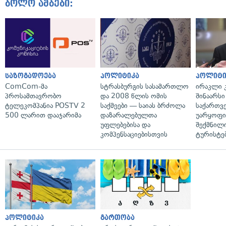
ბოლო ამბები:
საზოგადოება
პოლიტიკა
პოლიტი
ComCom-მა
სტრასბურგის სასამართლო
ირაკლი კ
პროსამთავრობო
და 2008 წლის ომის
შინაარსი
ტელეკომპანია POSTV 2
საქმეები — საიას ბრძოლა
საქართვ
500 ლარით დააჯარიმა
დაზარალებულთა
უარყოფი
უფლებებისა და
შექმნილ
კომპენსაციებისთვის
ტურისტე
პოლიტიკა
გართობა