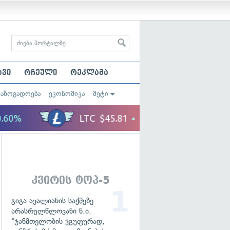
ავი
რჩეული
რეკლამა
საზოგადოება
ეკონომიკა
მეტი
კვირის ტოპ-5
გიგა ავალიანის საქმეზე
არასრულწლოვანი ნ.ი.
"ჯანმთელობის ჯგუფურად,