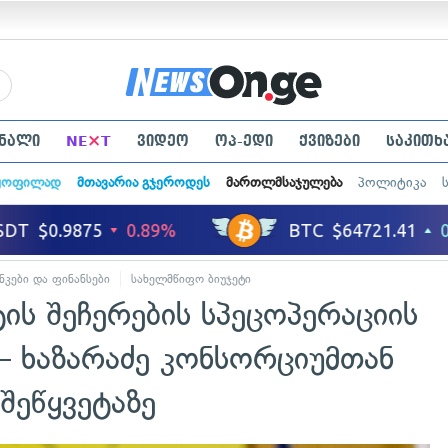
×
ნალი
NE
T
ვიდეო
ოპ-ედი
ქვიზები
საკითხ
ყოფილად
მთავარია გჯეროდეს
მართლმსაჯულება
პოლიტიკა
ნკები და ფინანსები
სახელმწიფო ბიუჯეტი
ს შეჩერების სპეცოპერაციის
— ხაზარაძე კონსორციუმთან
შეწყვეტაზე