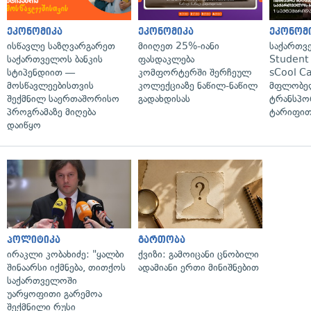
ეკონომიკა
ეკონომიკა
ეკონომ
ისწავლე საზღვარგარეთ
მიიღეთ 25%-იანი
საქართვ
საქართველოს ბანკის
ფასდაკლება
Student 
სტიპენდიით —
კომფორტერში შერჩეულ
sCool Ca
მოსწავლეებისთვის
კოლექციაზე ნაწილ-ნაწილ
მფლობელ
შექმნილ საერთაშორისო
გადახდისას
ტრანსპო
პროგრამაზე მიღება
ტარიფით
დაიწყო
პოლიტიკა
გართობა
ირაკლი კობახიძე: "ყალბი
ქვიზი: გამოიცანი ცნობილი
შინაარსი იქმნება, თითქოს
ადამიანი ერთი მინიშნებით
საქართველოში
უარყოფითი გარემოა
შექმნილი რუსი