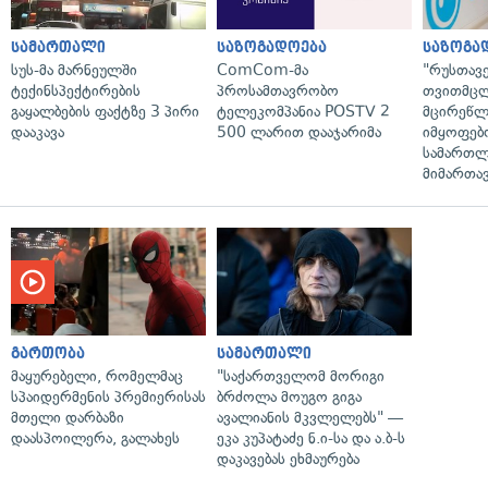
სამართალი
საზოგადოება
საზოგა
სუს-მა მარნეულში
ComCom-მა
"რუსთავ
ტექინსპექტირების
პროსამთავრობო
თვითმც
გაყალბების ფაქტზე 3 პირი
ტელეკომპანია POSTV 2
მცირეწლ
დააკავა
500 ლარით დააჯარიმა
იმყოფებ
სამართლ
მიმართა
გართობა
სამართალი
მაყურებელი, რომელმაც
"საქართველომ მორიგი
სპაიდერმენის პრემიერისას
ბრძოლა მოუგო გიგა
მთელი დარბაზი
ავალიანის მკვლელებს" —
დაასპოილერა, გალახეს
ეკა კუპატაძე ნ.ი-სა და ა.ბ-ს
დაკავებას ეხმაურება