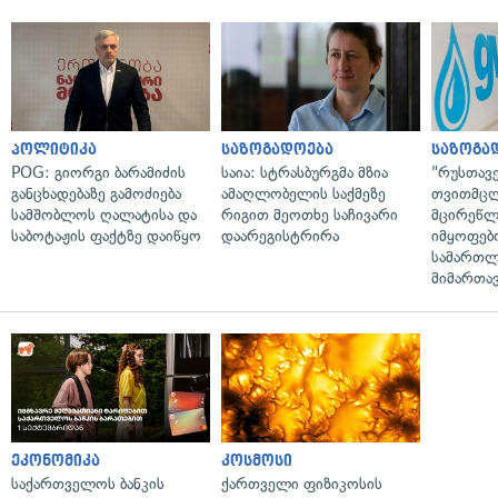
პოლიტიკა
საზოგადოება
საზოგა
POG: გიორგი ბარამიძის
საია: სტრასბურგმა მზია
"რუსთავ
განცხადებაზე გამოძიება
ამაღლობელის საქმეზე
თვითმც
სამშობლოს ღალატისა და
რიგით მეოთხე საჩივარი
მცირეწლ
საბოტაჟის ფაქტზე დაიწყო
დაარეგისტრირა
იმყოფებ
სამართლ
მიმართა
ეკონომიკა
კოსმოსი
საქართველოს ბანკის
ქართველი ფიზიკოსის