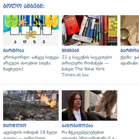
ბოლო ამბები:
გართობა
წიგნები
გართობ
კროსვორდი: ააწყვე სიტყვა
21-ე საუკუნის საუკეთესო
ქვიზი: გ
არეული ასოებით (თემა:
თრილერი რომანები —
ადამიანი
ზაფხული)
ნახეთ The New York
Times-ის სია
მსოფლიო
საზოგადოება
აგვისტოს ომიდან 18 წელი
რა მტკიცებულებებით
გავიდა — ევროპული
ედავება პროკურატურა ნ.ი.-