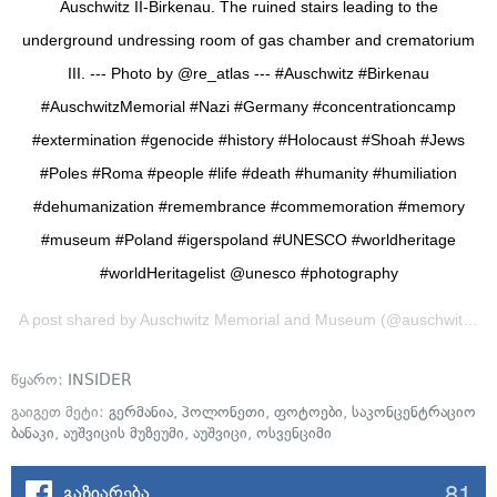
Auschwitz II-Birkenau. The ruined stairs leading to the
underground undressing room of gas chamber and crematorium
III. --- Photo by @re_atlas --- #Auschwitz #Birkenau
#AuschwitzMemorial #Nazi #Germany #concentrationcamp
#extermination #genocide #history #Holocaust #Shoah #Jews
#Poles #Roma #people #life #death #humanity #humiliation
#dehumanization #remembrance #commemoration #memory
#museum #Poland #igerspoland #UNESCO #worldheritage
#worldHeritagelist @unesco #photography
A post shared by
Auschwitz Memorial and Museum
(@auschwitzmemorial) on
წყარო:
INSIDER
გაიგეთ მეტი:
გერმანია
,
პოლონეთი
,
ფოტოები
,
საკონცენტრაციო
ბანაკი
,
აუშვიცის მუზეუმი
,
აუშვიცი
,
ოსვენციმი
81
გაზიარება