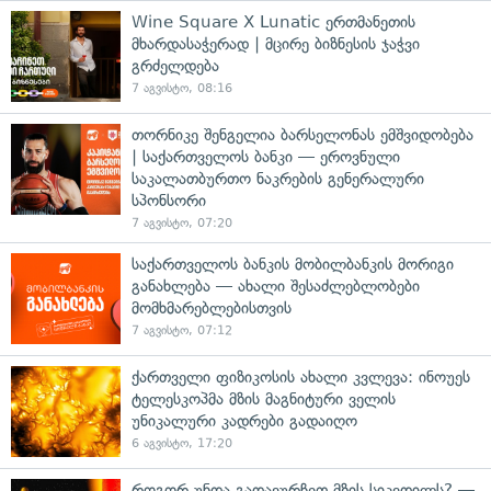
Wine Square X Lunatic ერთმანეთის
მხარდასაჭერად | მცირე ბიზნესის ჯაჭვი
გრძელდება
7 აგვისტო, 08:16
თორნიკე შენგელია ბარსელონას ემშვიდობება
| საქართველოს ბანკი — ეროვნული
საკალათბურთო ნაკრების გენერალური
სპონსორი
7 აგვისტო, 07:20
საქართველოს ბანკის მობილბანკის მორიგი
განახლება — ახალი შესაძლებლობები
მომხმარებლებისთვის
7 აგვისტო, 07:12
ქართველი ფიზიკოსის ახალი კვლევა: ინოუეს
ტელესკოპმა მზის მაგნიტური ველის
უნიკალური კადრები გადაიღო
6 აგვისტო, 17:20
როგორ უნდა გადავურჩეთ მზის სიკვდილს? —