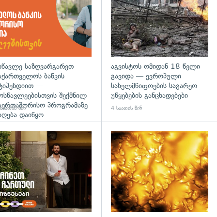
სწავლე საზღვარგარეთ
აგვისტოს ომიდან 18 წელი
აქართველოს ბანკის
გავიდა — ევროპული
ტიპენდიით —
სახელმწიფოების საგარეო
ოსწავლეებისთვის შექმნილ
უწყებების განცხადებები
აერთაშორისო პროგრამაზე
საათის წინ
4 საათის წინ
იღება დაიწყო
დახედვა