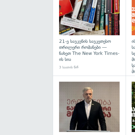
21-ე საუკუნის საუკეთესო
ი
თრილერი რომანები —
ს
ნახეთ The New York Times-
ს
ის სია
მ
ს
3 საათის წინ
3 
მ
გა