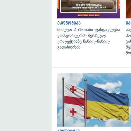
ეკონომიკა
ეკ
მიიღეთ 25%-იანი ფასდაკლება
სა
კომფორტერში შერჩეულ
მო
კოლექციაზე ნაწილ-ნაწილ
გა
გადახდისას
შე
მო