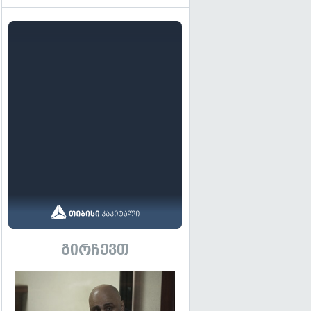
გირჩევთ
გადახედვა