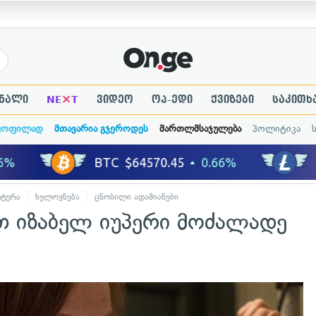
×
ნალი
NE
T
ვიდეო
ოპ-ედი
ქვიზები
საკითხ
ყოფილად
მთავარია გჯეროდეს
მართლმსაჯულება
პოლიტიკა
ტურა
ხელოვნება
ცნობილი ადამიანები
თ იზაბელ იუპერი მოძალადე