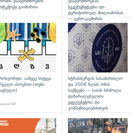
რომის უსაფრთხოების
უსაფრთხოებას,
ორკშოპი გაიმართა
სუვერენიტეტსა და
 წუთის წინ
46 წუთის წინ
ტერიტორიულ მთლიანობას
— ევროკავშირის
პრესპიკერის განცხადება
გადახედვა
როსვორდი: ააწყვე სიტყვა
სტრასბურგის სასამართლო
რეული ასოებით (თემა:
და 2008 წლის ომის
აფხული)
საქმეები — საიას ბრძოლა
დაზარალებულთა
უფლებებისა და
საათის წინ
2 საათის წინ
კომპენსაციებისთვის
დახედვა