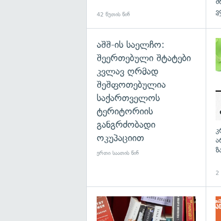
შ
ვ
42 წუთის წინ
42
აშშ-ის საელჩო:
შეერთებული შტატები
კვლავ ღრმად
შეშფოთებულია
საქართველოს
ტერიტორიის
განგრძობადი
კ
ოკუპაციით
ა
ზ
ერთი საათის წინ
2 
გა