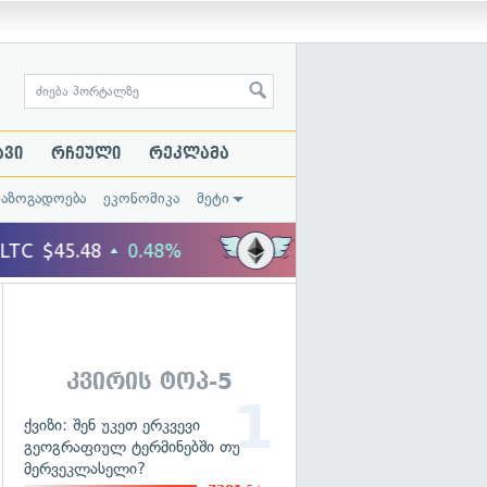
ავი
რჩეული
რეკლამა
საზოგადოება
ეკონომიკა
მეტი
კვირის ტოპ-5
ქვიზი: შენ უკეთ ერკვევი
გეოგრაფიულ ტერმინებში თუ
მერვეკლასელი?