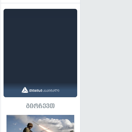
გირჩევთ
გადახედვა