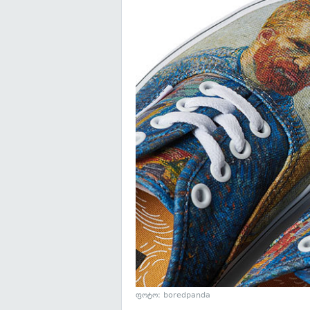
ფოტო: boredpanda