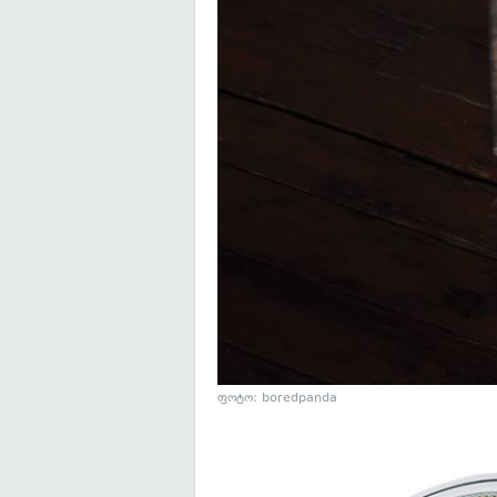
ფოტო: boredpanda