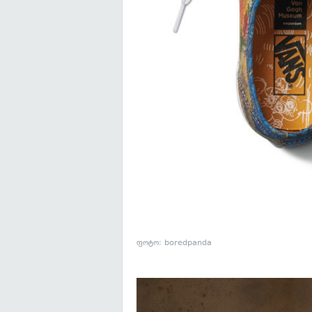
ფოტო: boredpanda