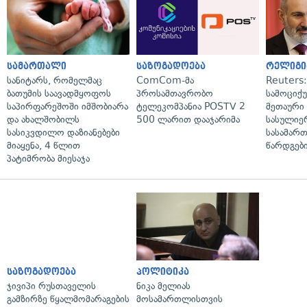
სამართალი
საზოგადოება
რელიგი
სანიტარს, რომელმაც
ComCom-მა
Reuters
ბათუმის საავადმყოფოს
პროსამთავრობო
სამოციქ
საპირფარეშოში იმშობიარა
ტელეკომპანია POSTV 2
მეთაური 
და ახალშობილს
500 ლარით დააჯარიმა
სასულიე
სასიკვდილო დაზიანებები
სასამარ
მიაყენა, 4 წლით
წარდგები
პატიმრობა მიესაჯა
საზოგადოება
პოლიტიკა
ჯივიპი რუსთაველის
ნიკა მელიას
გამზირზე წყალმომარაგების
მოსამართლისთვის