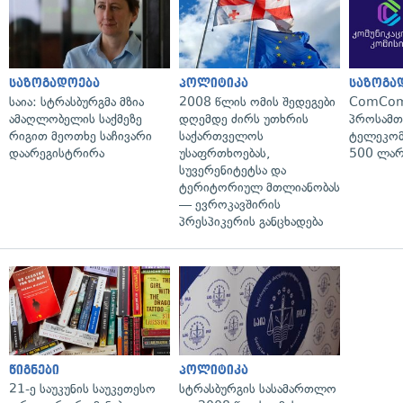
საზოგადოება
პოლიტიკა
საზოგა
საია: სტრასბურგმა მზია
2008 წლის ომის შედეგები
ComCom
ამაღლობელის საქმეზე
დღემდე ძირს უთხრის
პროსამ
რიგით მეოთხე საჩივარი
საქართველოს
ტელეკომ
დაარეგისტრირა
უსაფრთხოებას,
500 ლარ
სუვერენიტეტსა და
ტერიტორიულ მთლიანობას
— ევროკავშირის
პრესპიკერის განცხადება
წიგნები
პოლიტიკა
21-ე საუკუნის საუკეთესო
სტრასბურგის სასამართლო