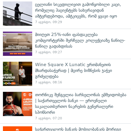
ცელიანი სიკვდილივით გამოწყობილი კაცი,
რომელიც პაციენტებს სახურავიდან
აშტერდებოდა, ამტკიცებს, რომ ყვავი იყო
7 აგვისტო, 09:29
მიიღეთ 25%-იანი ფასდაკლება
კომფორტერში შერჩეულ კოლექციაზე ნაწილ-
ნაწილ გადახდისას
7 აგვისტო, 09:27
Wine Square X Lunatic ერთმანეთის
მხარდასაჭერად | მცირე ბიზნესის ჯაჭვი
გრძელდება
7 აგვისტო, 08:16
თორნიკე შენგელია ბარსელონას ემშვიდობება
| საქართველოს ბანკი — ეროვნული
საკალათბურთო ნაკრების გენერალური
სპონსორი
7 აგვისტო, 07:20
საქართველოს ბანკის მობილბანკის მორიგი