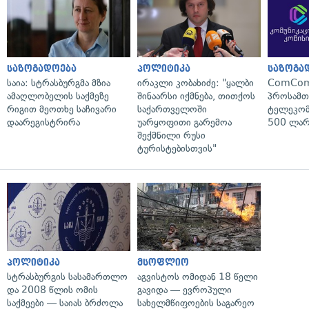
საზოგადოება
პოლიტიკა
საზოგა
საია: სტრასბურგმა მზია
ირაკლი კობახიძე: "ყალბი
ComCom
ამაღლობელის საქმეზე
შინაარსი იქმნება, თითქოს
პროსამ
რიგით მეოთხე საჩივარი
საქართველოში
ტელეკომ
დაარეგისტრირა
უარყოფითი გარემოა
500 ლარ
შექმნილი რუსი
ტურისტებისთვის"
პოლიტიკა
მსოფლიო
სტრასბურგის სასამართლო
აგვისტოს ომიდან 18 წელი
და 2008 წლის ომის
გავიდა — ევროპული
საქმეები — საიას ბრძოლა
სახელმწიფოების საგარეო