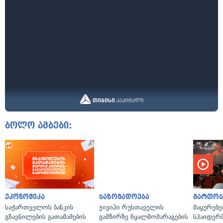
ბოლო ამბები:
ეკონომიკა
საზოგადოება
გართობ
საქართველოს ბანკის
ჯივიპი რუსთაველის
მაყურებ
გზავნილების გათამაშების
გამზირზე წყალმომარაგების
სპაიდერმ