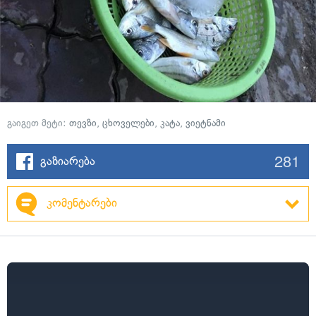
გაიგეთ მეტი:
თევზი
,
ცხოველები
,
კატა
,
ვიეტნამი
281
გაზიარება
კომენტარები