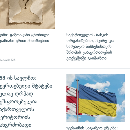
ვიზი: გამოიცანი ცნობილი
საქართველოს ბანკის
დამიანი ერთი მინიშნებით
ორგანიზებით, მცირე და
საშუალო ბიზნესისთვის
შრომის უსაფრთხოების
ვორკშოპი გაიმართა
საათის წინ
7 საათის წინ
შშ-ის საელჩო:
დახედვა
ეერთებული შტატები
კვლავ ღრმად
შეშფოთებულია
საქართველოს
ტერიტორიის
ანგრძობადი
უკრაინის საგარეო უწყება: