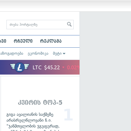
ავი
რჩეული
რეკლამა
საზოგადოება
ეკონომიკა
მეტი
კვირის ტოპ-5
გიგა ავალიანის საქმეზე
არასრულწლოვანი ნ.ი.
"ჯანმთელობის ჯგუფურად,