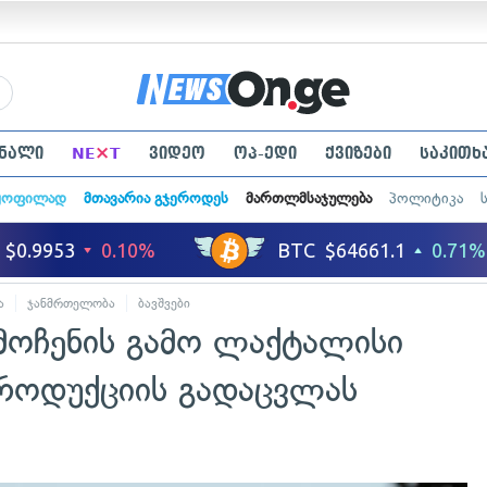
×
ნალი
NE
T
ვიდეო
ოპ-ედი
ქვიზები
საკითხ
ყოფილად
მთავარია გჯეროდეს
მართლმსაჯულება
პოლიტიკა
ა
ჯანმრთელობა
ბავშვები
ოჩენის გამო ლაქტალისი
როდუქციის გადაცვლას