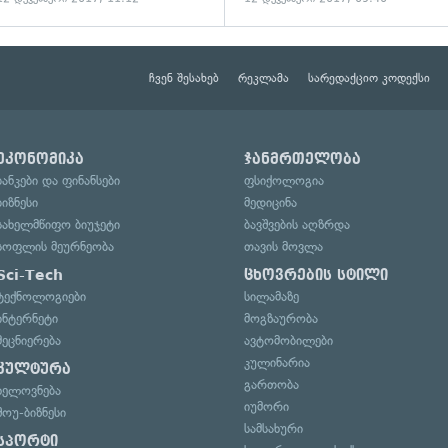
ჩვენ შესახებ
რეკლამა
სარედაქციო კოდექსი
ეკონომიკა
ჯანმრთელობა
ბანკები და ფინანსები
ფსიქოლოგია
ბიზნესი
მედიცინა
სახელმწიფო ბიუჯეტი
ბავშვების აღზრდა
სოფლის მეურნეობა
თავის მოვლა
Sci-Tech
ცხოვრების სტილი
ტექნოლოგიები
სილამაზე
ინტერნეტი
მოგზაურობა
მეცნიერება
ავტომობილები
კულინარია
კულტურა
გართობა
ხელოვნება
იუმორი
შოუ-ბიზნესი
სამსახური
სპორტი