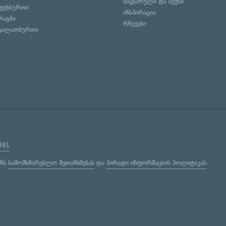
სიყვარული და სექსი
ფეხბურთი
ინსპირაცია
რაგბი
რჩევები
კალათბურთი
891
ენს
სამომხმარებლო შეთანხმებას
და
პირადი ინფორმაციის პოლიტიკას
.