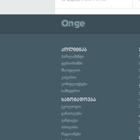
პოლიტიკა
პარლამენტი
ტერორიზმი
მსოფლიო
კავკასია
კონფლიქტები
სამხედრო
საზოგადოება
ეკოლოგია
განათლება
ჯანდაცვა
თბილისი
რეგიონები