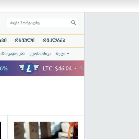
ავი
რჩეული
რეკლამა
საზოგადოება
ეკონომიკა
მეტი
გადახედვა
გადახედვა