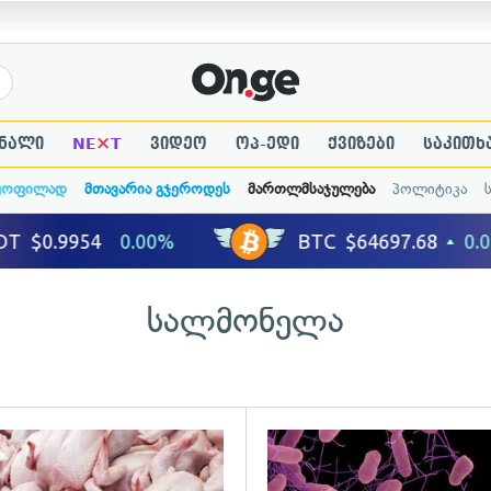
×
ნალი
NE
T
ვიდეო
ოპ-ედი
ქვიზები
საკითხ
ყოფილად
მთავარია გჯეროდეს
მართლმსაჯულება
პოლიტიკა
სალმონელა
ადახედვა
გადახედვა