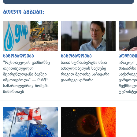
ბოლო ამბები:
საზოგადოება
საზოგადოება
პოლიტი
"რუსთაველის გამზირზე
საია: სტრასბურგმა მზია
ირაკლი კ
თვითმცლელში
ამაღლობელის საქმეზე
შინაარსი
მცირეწლოვანი ბავშვი
რიგით მეოთხე საჩივარი
საქართვ
იმყოფებოდა" — GWP
დაარეგისტრირა
უარყოფი
სამართლებრივ ზომებს
შექმნილ
მიმართავს
ტურისტე