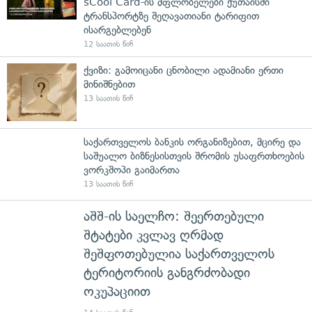
sCool Card-ის მფლობელები ქუთაისში
ტრანსპორტზე შეღავათიანი ტარიფით
ისარგებლებენ
12 საათის წინ
ქვიზი: გამოიცანი ცნობილი ადამიანი ერთი
მინიშნებით
13 საათის წინ
საქართველოს ბანკის ორგანიზებით, მცირე და
საშუალო ბიზნესისთვის შრომის უსაფრთხოების
ვორკშოპი გაიმართა
13 საათის წინ
აშშ-ის საელჩო: შეერთებული
შტატები კვლავ ღრმად
შეშფოთებულია საქართველოს
ტერიტორიის განგრძობადი
ოკუპაციით