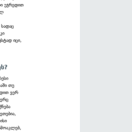
ლი უჯრედით
ელ
 სადაც
კი
უსტად იცი,
ეს?
რესი
აში თუ
ადით ვერ
ვერც
ქნება
ეთებია,
ისი
ამოაკლებ,