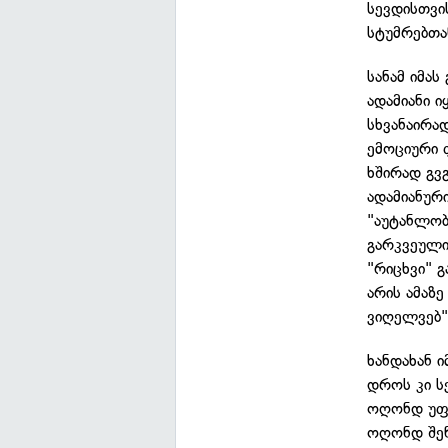
სევდისთვი
სტუმრებთა
სანამ იმა
ადამიანი 
სხვანაირა
ემოციური ფ
ხშირად გვგ
ადამიანურ
"აუტანლობი
გარკვეული
"რიცხვი" 
არის ამაზ
ვიღელვებ"
ხანდახან 
დროს კი სე
ოღონდ უფრ
ოღონდ შენ