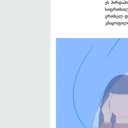
ეს პირდაპ
სიფრთხილი
ერთხელ და
კმაყოფილი