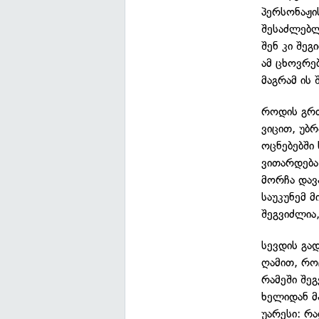
პერსონაჟი
შესაძლებლ
შენ კი შე
ამ ცხოვრე
მაგრამ ის 
როდის გრძ
ვიცით, უბრ
ოცნებებში
ვითარდება
მორჩა დავ
საუკუნემ 
შეგვიძლია
სევდის გა
ღამით, რო
რამეში შე
ხელიდან მ
უარესი: რ