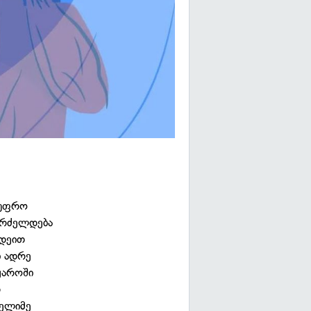
 უფრო
 გრძელდება
იდეით
ი ადრე
ყაროში
დ
მელიმე