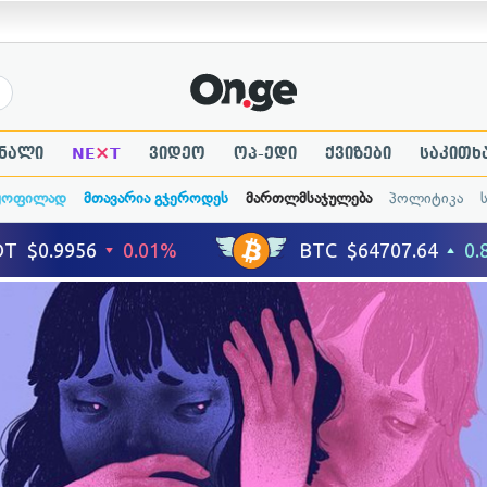
×
ნალი
NE
T
ვიდეო
ოპ-ედი
ქვიზები
საკითხ
ყოფილად
მთავარია გჯეროდეს
მართლმსაჯულება
პოლიტიკა