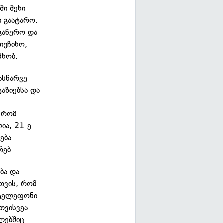
ი შენი
ი გაატარო.
 გაწერო და
იუჩინო,
ძნობ.
ასწარვე
ტაზიებსა და
, რომ
ია, 21-ე
ება
რებ.
ბა და
თვის, რომ
 ტელეფონი
თვისვეა
ლებშიც