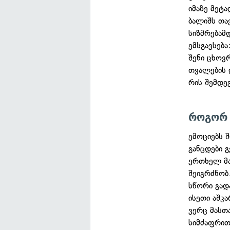
იმაზე მეტ
ბალიშს თავ
სიზმრებამდ
ემსგავსებ
შენი ცხოვ
თვალების 
რის შემდე
როგორ 
ემოციებს 
განცდები 
ერთხელ მა
შეიგრძნობ.
სწორი გად
ისეთი აშკა
ვერც მასთ
სიმძაფრით