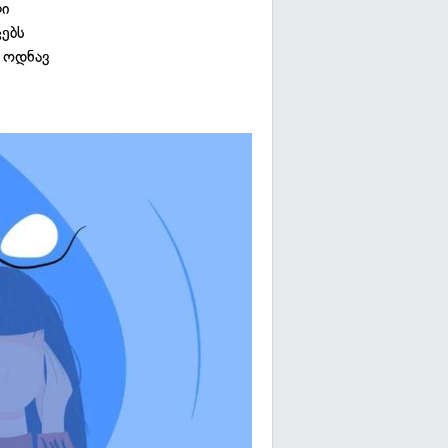
ლი
ცებს
 ოდნავ