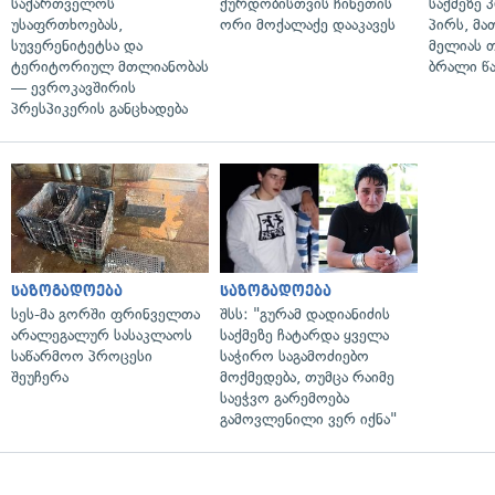
საქართველოს
ქურდობისთვის ჩინეთის
საქმეზე 
უსაფრთხოებას,
ორი მოქალაქე დააკავეს
პირს, მა
სუვერენიტეტსა და
მელიას 
ტერიტორიულ მთლიანობას
ბრალი წ
— ევროკავშირის
პრესპიკერის განცხადება
საზოგადოება
საზოგადოება
სეს-მა გორში ფრინველთა
შსს: "გურამ დადიანიძის
არალეგალურ სასაკლაოს
საქმეზე ჩატარდა ყველა
საწარმოო პროცესი
საჭირო საგამოძიებო
შეუჩერა
მოქმედება, თუმცა რაიმე
საეჭვო გარემოება
გამოვლენილი ვერ იქნა"