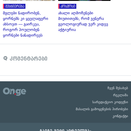
მეცნიერება
კოსმოსი
მგლები ნადირობენ,
ახალი აღმოჩენები
ყორნებს კი ყველაფერი
მიუთითებს, რომ ვენერა
ახსოვთ — გაირკვა,
გეოლოგიურად ჯერ კიდევ
როგორ პოულობენ
აქტიურია
ყორნები ნანადირევს
კომენტარები
ჩვენ შესახებ
რეკლამა
სარედაქციო კოდექსი
მასალის გამოყენების პირობები
კონტაქტი