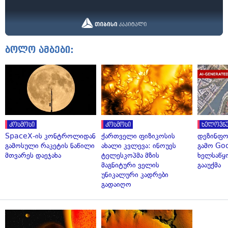
ბოლო ამბები:
კოსმოსი
კოსმოსი
ხელოვნუ
SpaceX-ის კონტროლიდან
ქართველი ფიზიკოსის
დეზინფო
გამოსული რაკეტის ნაწილი
ახალი კვლევა: ინოუეს
გამო Goo
მთვარეს დაეჯახა
ტელესკოპმა მზის
ხელსაწყ
მაგნიტური ველის
გააუქმა
უნიკალური კადრები
გადაიღო