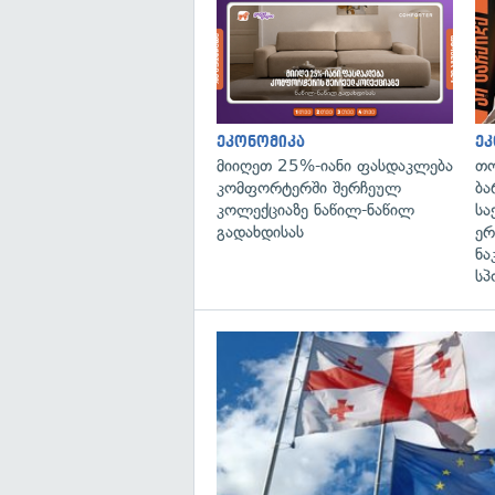
ეკონომიკა
ეკ
მიიღეთ 25%-იანი ფასდაკლება
თო
კომფორტერში შერჩეულ
ბა
კოლექციაზე ნაწილ-ნაწილ
სა
გადახდისას
ერ
ნა
სპ