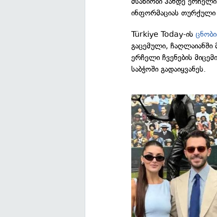
მსახიობი ჰანდე ერჩელი
ინფორმაციას თურქული 
Türkiye Today-ის
ცნობ
გაცემული, ჩაღლაიანში
ერჩელი ჩვენების მიცემ
საბჭოში გადაიყვანეს.