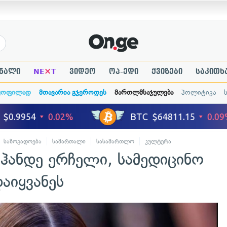
×
ნალი
NE
T
ვიდეო
ოპ-ედი
ქვიზები
საკითხ
ყოფილად
მთავარია გჯეროდეს
მართლმსაჯულება
პოლიტიკა
საზოგადოება
სამართალი
სასამართლო
კულტურა
 ჰანდე ერჩელი, სამედიცინო
აიყვანეს