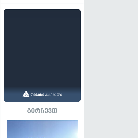
გირჩევთ
გადახედვა