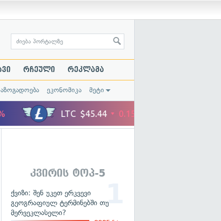
ავი
რჩეული
რეკლამა
საზოგადოება
ეკონომიკა
მეტი
კვირის ტოპ-5
ქვიზი: შენ უკეთ ერკვევი
გეოგრაფიულ ტერმინებში თუ
მერვეკლასელი?