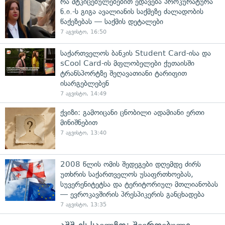
რა მტკიცებულებებით ედავება პროკურატურა
ნ.ი.-ს გიგა ავალიანის საქმეზე ძალადობის
წაქეზებას — საქმის დეტალები
7 აგვისტო, 16:50
საქართველოს ბანკის Student Card-ისა და
sCool Card-ის მფლობელები ქუთაისში
ტრანსპორტზე შეღავათიანი ტარიფით
ისარგებლებენ
7 აგვისტო, 14:49
ქვიზი: გამოიცანი ცნობილი ადამიანი ერთი
მინიშნებით
7 აგვისტო, 13:40
2008 წლის ომის შედეგები დღემდე ძირს
უთხრის საქართველოს უსაფრთხოებას,
სუვერენიტეტსა და ტერიტორიულ მთლიანობას
— ევროკავშირის პრესპიკერის განცხადება
7 აგვისტო, 13:35