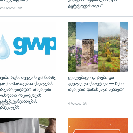
აარეგისტრირა
გარემოა შექმნილი რუსი
ტურისტებისთვის"
თი საათის წინ
2 საათის წინ
ივიპი რუსთაველის გამზირზე
ცვალებადი ფერები და
ყალმომარაგების ქსელების
უცვლელი ესთეტიკა — ჩემი
არეაბილიტაციო არეალში
თვალით დანახული სვანეთი
ომხდარი ინციდენტის
ესახებ განცხადებას
საათის წინ
4 საათის წინ
ვრცელებს
დახედვა