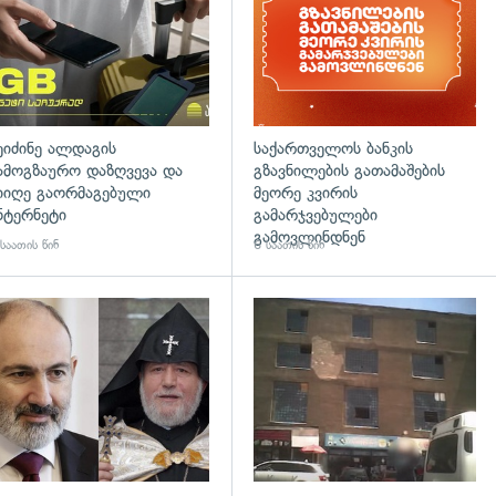
ეიძინე ალდაგის
საქართველოს ბანკის
ამოგზაურო დაზღვევა და
გზავნილების გათამაშების
იიღე გაორმაგებული
მეორე კვირის
ნტერნეტი
გამარჯვებულები
გამოვლინდნენ
საათის წინ
6 საათის წინ
დახედვა
გადახედვა