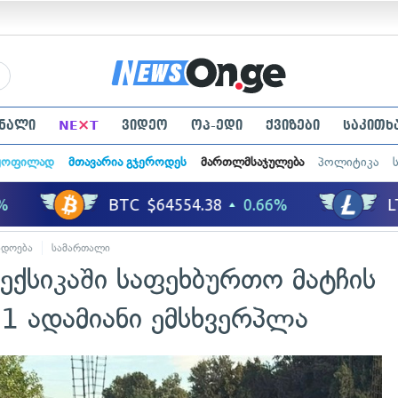
×
ნალი
NE
T
ვიდეო
ოპ-ედი
ქვიზები
საკითხ
ყოფილად
მთავარია გჯეროდეს
მართლმსაჯულება
პოლიტიკა
ადოება
სამართალი
ექსიკაში საფეხბურთო მატჩის
 ადამიანი ემსხვერპლა