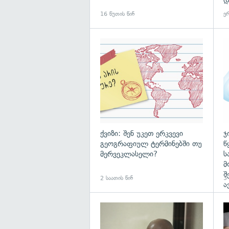
დ
16 წუთის წინ
ერ
ქვიზი: შენ უკეთ ერკვევი
ჯ
გეოგრაფიულ ტერმინებში თუ
წ
მერვეკლასელი?
ს
მ
შ
2 საათის წინ
3 
ა
გა