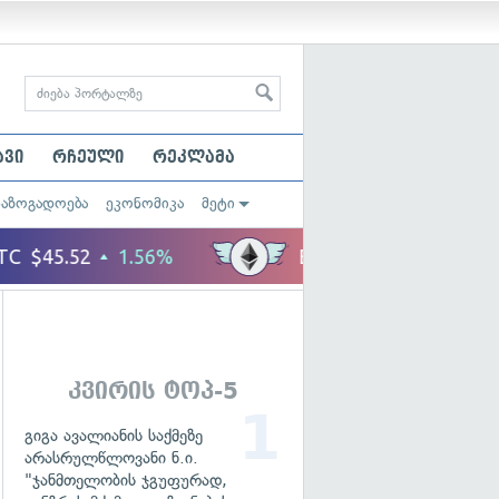
ავი
რჩეული
რეკლამა
საზოგადოება
ეკონომიკა
მეტი
კვირის ტოპ-5
გიგა ავალიანის საქმეზე
არასრულწლოვანი ნ.ი.
"ჯანმთელობის ჯგუფურად,