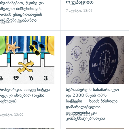
ოკუპაციით
რგანიზებით, მცირე და
აშუალო ბიზნესისთვის
7 აგვისტო, 13:07
რომის უსაფრთხოების
ორკშოპი გაიმართა
 აგვისტო, 13:40
დახედვა
გადახედვა
როსვორდი: ააწყვე სიტყვა
სტრასბურგის სასამართლო
რეული ასოებით (თემა:
და 2008 წლის ომის
აფხული)
საქმეები — საიას ბრძოლა
დაზარალებულთა
უფლებებისა და
 აგვისტო, 12:00
7 აგვისტო, 11:53
კომპენსაციებისთვის