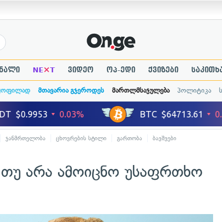
×
ნალი
NE
T
ვიდეო
ოპ-ედი
ქვიზები
საკითხ
ყოფილად
მთავარია გჯეროდეს
მართლმსაჯულება
პოლიტიკა
ჯანმრთელობა
ცხოვრების სტილი
გართობა
ბავშვები
ა თუ არა ამოიცნო უსაფრთხო