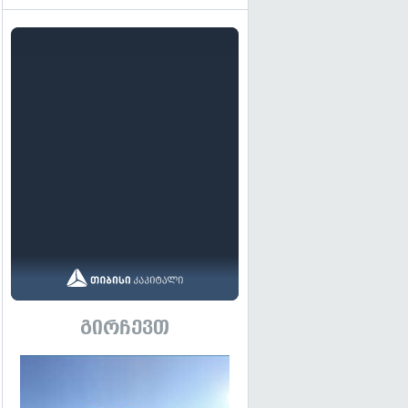
გირჩევთ
გადახედვა