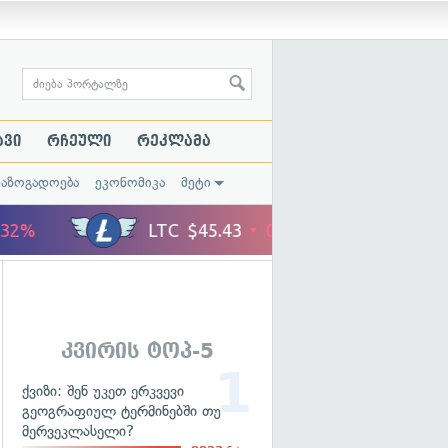
ავი
რჩეული
რეკლამა
საზოგადოება
ეკონომიკა
მეტი
კვირის ტოპ-5
ქვიზი: შენ უკეთ ერკვევი
გეოგრაფიულ ტერმინებში თუ
მერვეკლასელი?