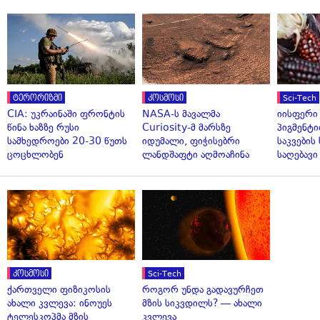
ტერორიზმი
კოსმოსი
Sci-Tech
CIA: უკრაინაში ფრონტის
NASA-ს მავალმა
იისფერი
წინა ხაზზე რუსი
Curiosity-მ მარსზე
პიგმენტი
სამხედროები 20-30 წუთს
იდუმალი, ფიჭისებრი
საკვები
ცოცხლობენ
ლანდშაფტი აღმოაჩინა
საღებავი
კოსმოსი
Sci-Tech
ქართველი ფიზიკოსის
როგორ უნდა გადავურჩეთ
ახალი კვლევა: ინოუეს
მზის სიკვდილს? — ახალი
ტელესკოპმა მზის
კვლევა