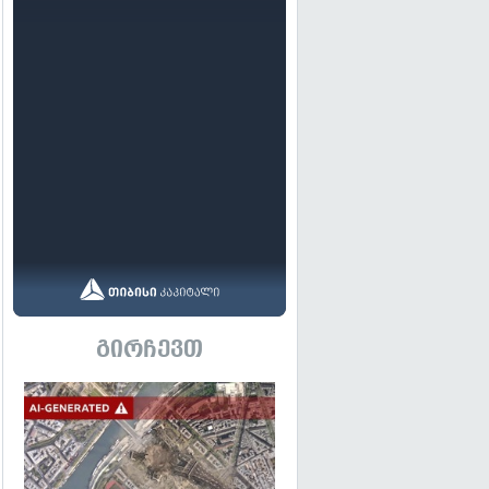
გირჩევთ
გადახედვა