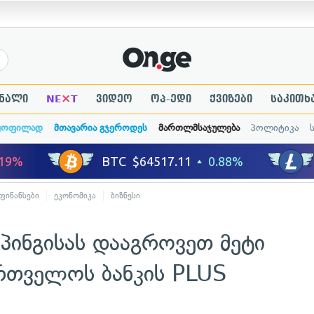
×
ნალი
NE
T
ვიდეო
ოპ-ედი
ქვიზები
საკითხ
ყოფილად
მთავარია გჯეროდეს
მართლმსაჯულება
პოლიტიკა
 ფინანსები
ეკონომიკა
ბიზნესი
პინგისას დააგროვეთ მეტი
რთველოს ბანკის PLUS