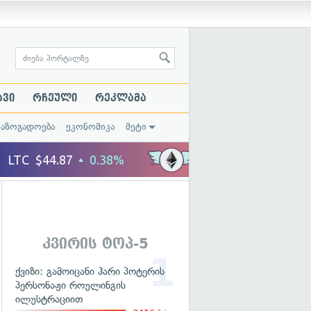
ავი
რჩეული
რეკლამა
საზოგადოება
ეკონომიკა
მეტი
კვირის ტოპ-5
ქვიზი: გამოიცანი ჰარი პოტერის
პერსონაჟი როულინგის
ილუსტრაციით