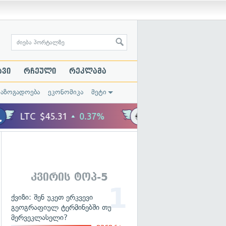
ავი
რჩეული
რეკლამა
საზოგადოება
ეკონომიკა
მეტი
კვირის ტოპ-5
ქვიზი: შენ უკეთ ერკვევი
გეოგრაფიულ ტერმინებში თუ
მერვეკლასელი?