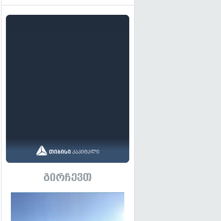
გირჩევთ
გადახედვა