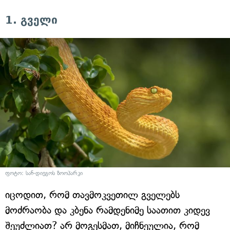
1. გველი
ფოტო:
სან-დიეგოს ზოოპარკი
იცოდით, რომ თავმოკვეთილ გველებს
მოძრაობა და კბენა რამდენიმე საათით კიდევ
შეუძლიათ? არ მოგესმათ, მიჩნეულია, რომ