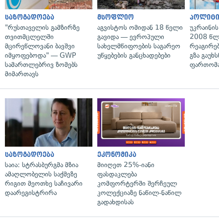
საზოგადოება
მსოფლიო
პოლიტი
"რუსთაველის გამზირზე
აგვისტოს ომიდან 18 წელი
უკრაინის
თვითმცლელში
გავიდა — ევროპული
2008 წლ
მცირეწლოვანი ბავშვი
სახელმწიფოების საგარეო
რეაგირებ
იმყოფებოდა" — GWP
უწყებების განცხადებები
გზა გაუხს
სამართლებრივ ზომებს
ფართომა
მიმართავს
საზოგადოება
ეკონომიკა
საია: სტრასბურგმა მზია
მიიღეთ 25%-იანი
ამაღლობელის საქმეზე
ფასდაკლება
რიგით მეოთხე საჩივარი
კომფორტერში შერჩეულ
დაარეგისტრირა
კოლექციაზე ნაწილ-ნაწილ
გადახდისას