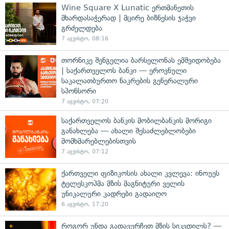
Wine Square X Lunatic ერთმანეთის
მხარდასაჭერად | მცირე ბიზნესის ჯაჭვი
გრძელდება
7 აგვისტო, 08:16
თორნიკე შენგელია ბარსელონას ემშვიდობება
| საქართველოს ბანკი — ეროვნული
საკალათბურთო ნაკრების გენერალური
სპონსორი
7 აგვისტო, 07:20
საქართველოს ბანკის მობილბანკის მორიგი
განახლება — ახალი შესაძლებლობები
მომხმარებლებისთვის
7 აგვისტო, 07:12
ქართველი ფიზიკოსის ახალი კვლევა: ინოუეს
ტელესკოპმა მზის მაგნიტური ველის
უნიკალური კადრები გადაიღო
6 აგვისტო, 17:20
როგორ უნდა გადავურჩეთ მზის სიკვდილს? —