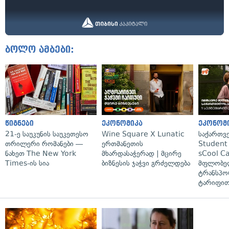
ბოლო ამბები:
წიგნები
ეკონომიკა
ეკონომ
21-ე საუკუნის საუკეთესო
Wine Square X Lunatic
საქართვ
თრილერი რომანები —
ერთმანეთის
Student 
ნახეთ The New York
მხარდასაჭერად | მცირე
sCool Ca
Times-ის სია
ბიზნესის ჯაჭვი გრძელდება
მფლობელ
ტრანსპო
ტარიფით