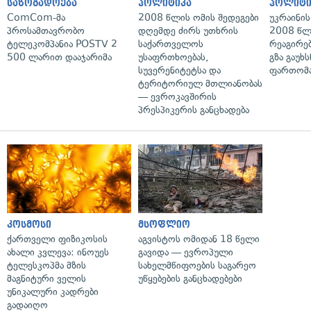
საზოგადოება
პოლიტიკა
პოლიტი
ComCom-მა
2008 წლის ომის შედეგები
უკრაინის
პროსამთავრობო
დღემდე ძირს უთხრის
2008 წლ
ტელეკომპანია POSTV 2
საქართველოს
რეაგირებ
500 ლარით დააჯარიმა
უსაფრთხოებას,
გზა გაუხს
სუვერენიტეტსა და
ფართომა
ტერიტორიულ მთლიანობას
— ევროკავშირის
პრესპიკერის განცხადება
კოსმოსი
მსოფლიო
ქართველი ფიზიკოსის
აგვისტოს ომიდან 18 წელი
ახალი კვლევა: ინოუეს
გავიდა — ევროპული
ტელესკოპმა მზის
სახელმწიფოების საგარეო
მაგნიტური ველის
უწყებების განცხადებები
უნიკალური კადრები
გადაიღო