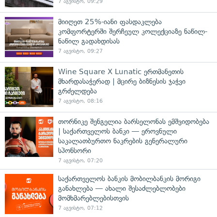
7 აგვისტო, 09:29
მიიღეთ 25%-იანი ფასდაკლება
კომფორტერში შერჩეულ კოლექციაზე ნაწილ-
ნაწილ გადახდისას
7 აგვისტო, 09:27
Wine Square X Lunatic ერთმანეთის
მხარდასაჭერად | მცირე ბიზნესის ჯაჭვი
გრძელდება
7 აგვისტო, 08:16
თორნიკე შენგელია ბარსელონას ემშვიდობება
| საქართველოს ბანკი — ეროვნული
საკალათბურთო ნაკრების გენერალური
სპონსორი
7 აგვისტო, 07:20
საქართველოს ბანკის მობილბანკის მორიგი
განახლება — ახალი შესაძლებლობები
მომხმარებლებისთვის
7 აგვისტო, 07:12