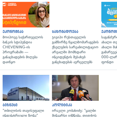
ეკონომიკა
საზოგადოება
ეკონომ
მოიპოვე საქართველოს
ჯივიპი რუსთაველის
საგანძურ
ბანკის სტიპენდია
გამზირზე წყალმომარაგების
ახალი თ
CHEVENING-ის
ქსელების სარეაბილიტაციო
ახალი შა
პროგრამაში —
არეალში მომხდარი
გამარჯვე
განაცხადების მიღება
ინციდენტის შესახებ
000-ლარ
დაიწყო
განცხადებას ავრცელებს
ფონდი
ბიზნესი
პოლიტიკა
"თბილისის თავისუფალი
ირაკლი კობახიძე: "ყალბი
ინდუსტრიული ზონა"
შინაარსი იქმნება, თითქოს