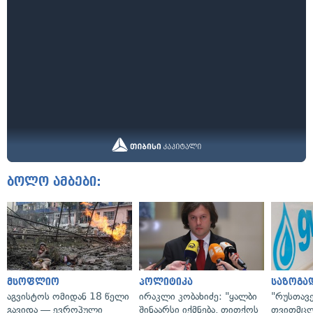
ბოლო ამბები:
მსოფლიო
პოლიტიკა
საზოგა
აგვისტოს ომიდან 18 წელი
ირაკლი კობახიძე: "ყალბი
"რუსთავ
გავიდა — ევროპული
შინაარსი იქმნება, თითქოს
თვითმც