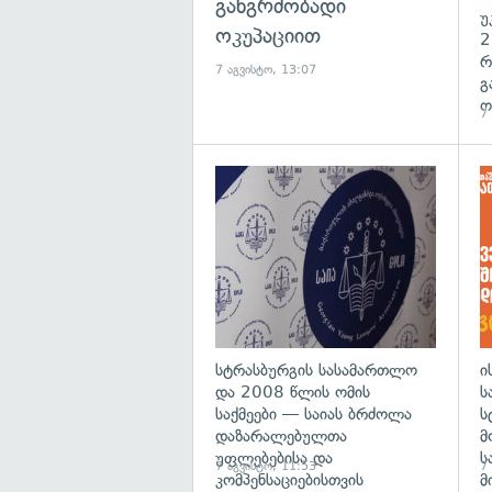
განგრძობადი
უ
ოკუპაციით
2
რ
7 აგვისტო, 13:07
გ
ო
7
გა
სტრასბურგის სასამართლო
ი
და 2008 წლის ომის
ს
საქმეები — საიას ბრძოლა
ს
დაზარალებულთა
მ
უფლებებისა და
ს
7 აგვისტო, 11:53
7
კომპენსაციებისთვის
მ