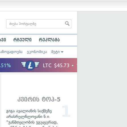
ავი
რჩეული
რეკლამა
საზოგადოება
ეკონომიკა
მეტი
კვირის ტოპ-5
გიგა ავალიანის საქმეზე
არასრულწლოვანი ნ.ი.
"ჯანმთელობის ჯგუფურად,