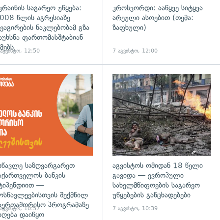
კრაინის საგარეო უწყება:
კროსვორდი: ააწყვე სიტყვა
008 წლის აგრესიაზე
არეული ასოებით (თემა:
ეაგირების ნაკლებობამ გზა
ზაფხული)
აუხსნა ფართომასშტაბიან
მებს
 აგვისტო, 12:50
7 აგვისტო, 12:00
დახედვა
სწავლე საზღვარგარეთ
აგვისტოს ომიდან 18 წელი
აქართველოს ბანკის
გავიდა — ევროპული
ტიპენდიით —
სახელმწიფოების საგარეო
ოსწავლეებისთვის შექმნილ
უწყებების განცხადებები
აერთაშორისო პროგრამაზე
 აგვისტო, 10:57
7 აგვისტო, 10:39
იღება დაიწყო