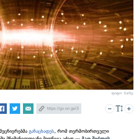
ფოტო: Getty
 მეცნიერებმა
განაცხადეს
, რომ თერმობირთვული
ბში მნიშვნელოვანი მიღწევა აქვთ —
მათ შეძლეს,