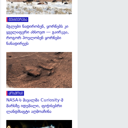
მეცნიერება
მგლები ნადირობენ, ყორნებს კი
ყველაფერი ახსოვთ — გაირკვა,
როგორ პოულობენ ყორნები
ნანადირევს
გადახედვა
კოსმოსი
NASA-ს მავალმა Curiosity-მ
მარსზე იდუმალი, ფიჭისებრი
ლანდშაფტი აღმოაჩინა
გადახედვა