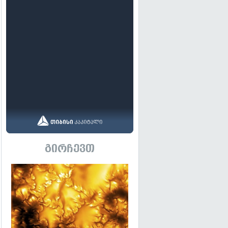
გირჩევთ
გადახედვა