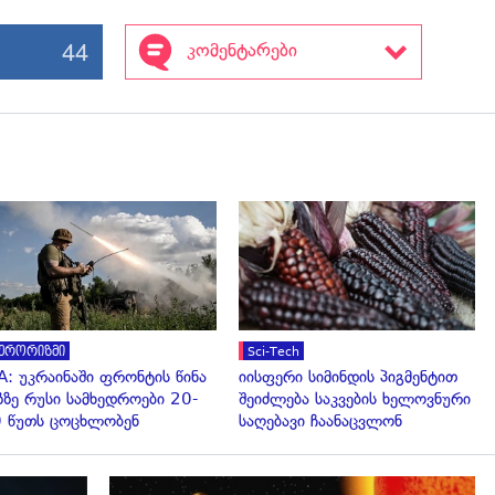
44
კომენტარები
გადახედვა
გადახედვა
ერორიზმი
Sci-Tech
A: უკრაინაში ფრონტის წინა
იისფერი სიმინდის პიგმენტით
ზზე რუსი სამხედროები 20-
შეიძლება საკვების ხელოვნური
 წუთს ცოცხლობენ
საღებავი ჩაანაცვლონ