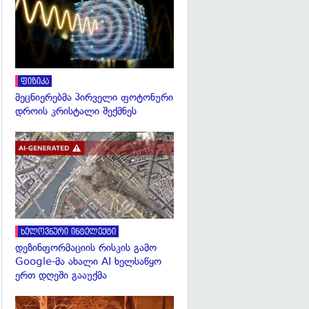
ფიზიკა
მეცნიერებმა პირველი ფოტონური
დროის კრისტალი შექმნეს
გადახედვა
ხელოვნური ინტელექტი
დეზინფორმაციის რისკის გამო
Google-მა ახალი AI ხელსაწყო
ერთ დღეში გააუქმა