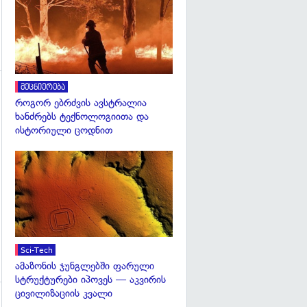
გადახედვა
მეცნიერება
როგორ ებრძვის ავსტრალია
ხანძრებს ტექნოლოგიითა და
ისტორიული ცოდნით
გადახედვა
გადახედვა
Sci-Tech
ამაზონის ჯუნგლებში ფარული
სტრუქტურები იპოვეს — აკვირის
ცივილიზაციის კვალი