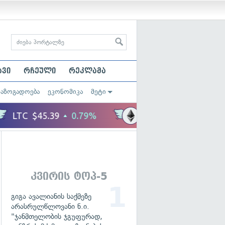
ავი
რჩეული
რეკლამა
საზოგადოება
ეკონომიკა
მეტი
კვირის ტოპ-5
გიგა ავალიანის საქმეზე
არასრულწლოვანი ნ.ი.
"ჯანმთელობის ჯგუფურად,