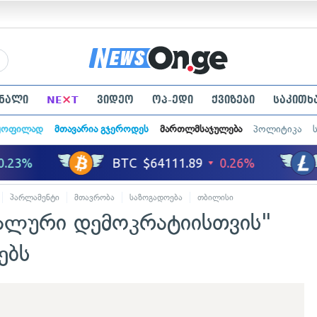
×
ნალი
NE
T
ვიდეო
ოპ-ედი
ქვიზები
საკითხ
ყოფილად
მთავარია გჯეროდეს
მართლმსაჯულება
პოლიტიკა
პარლამენტი
მთავრობა
საზოგადოება
თბილისი
ალური დემოკრატიისთვის"
ებს