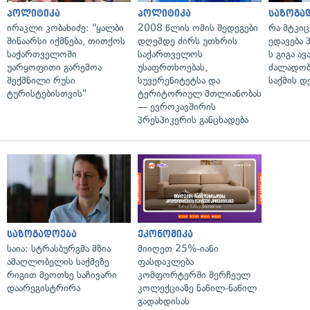
პოლიტიკა
პოლიტიკა
საზოგა
ირაკლი კობახიძე: "ყალბი
2008 წლის ომის შედეგები
რა მტკი
შინაარსი იქმნება, თითქოს
დღემდე ძირს უთხრის
ედავება 
საქართველოში
საქართველოს
ს გიგა ა
უარყოფითი გარემოა
უსაფრთხოებას,
ძალადობი
შექმნილი რუსი
სუვერენიტეტსა და
საქმის დ
ტურისტებისთვის"
ტერიტორიულ მთლიანობას
— ევროკავშირის
პრესპიკერის განცხადება
საზოგადოება
ეკონომიკა
საია: სტრასბურგმა მზია
მიიღეთ 25%-იანი
ამაღლობელის საქმეზე
ფასდაკლება
რიგით მეოთხე საჩივარი
კომფორტერში შერჩეულ
დაარეგისტრირა
კოლექციაზე ნაწილ-ნაწილ
გადახდისას