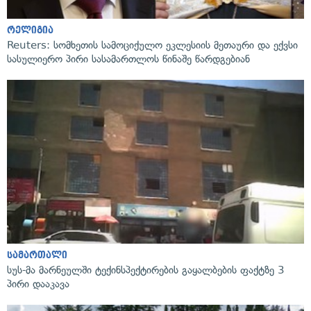
რელიგია
Reuters: სომხეთის სამოციქულო ეკლესიის მეთაური და ექვსი
სასულიერო პირი სასამართლოს წინაშე წარდგებიან
სამართალი
სუს-მა მარნეულში ტექინსპექტირების გაყალბების ფაქტზე 3
პირი დააკავა