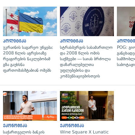
პოლიტიკა
პოლიტიკა
პოლიტი
უკრაინის საგარეო უწყება:
სტრასბურგის სასამართლო
POG: გიო
2008 წლის აგრესიაზე
და 2008 წლის ომის
განცხადე
რეაგირების ნაკლებობამ
საქმეები — საიას ბრძოლა
სამშობლ
გზა გაუხსნა
დაზარალებულთა
საბოტაჟი
ფართომასშტაბიან ომებს
უფლებებისა და
კომპენსაციებისთვის
ეკონომიკა
ეკონომიკა
საქართველოს ბანკის
Wine Square X Lunatic