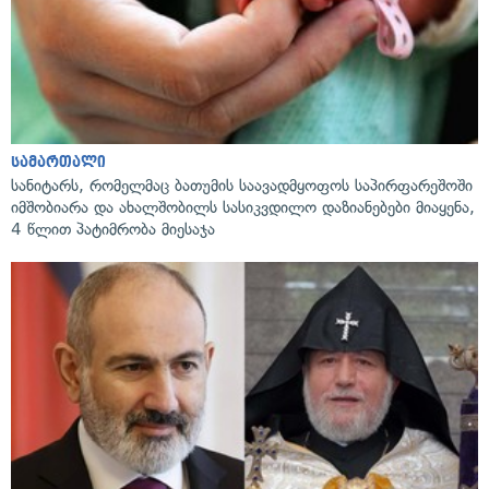
სამართალი
სანიტარს, რომელმაც ბათუმის საავადმყოფოს საპირფარეშოში
იმშობიარა და ახალშობილს სასიკვდილო დაზიანებები მიაყენა,
4 წლით პატიმრობა მიესაჯა