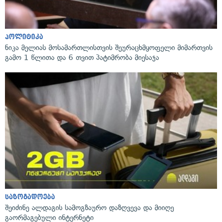
პოლიტიკა
ნიკა მელიას მოსამართლისთვის შეურაცხმყოფელი მიმართვის
გამო 1 წლითა და 6 თვით პატიმრობა მიესაჯა
საზოგადოება
შეიძინე ალდაგის სამოგზაურო დაზღვევა და მიიღე
გაორმაგებული ინტერნეტი