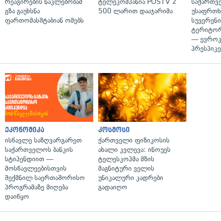
რეაგირების ნაკლებობამ
ტელეკომპანია POSTV 2
საქართვ
გზა გაუხსნა
500 ლარით დააჯარიმა
უსაფრთხ
ფართომასშტაბიან ომებს
სუვერენი
ტერიტორ
— ევროკ
პრესპიკე
ეკონომიკა
კოსმოსი
ისწავლე საზღვარგარეთ
ქართველი ფიზიკოსის
საქართველოს ბანკის
ახალი კვლევა: ინოუეს
სტიპენდიით —
ტელესკოპმა მზის
მოსწავლეებისთვის
მაგნიტური ველის
შექმნილ საერთაშორისო
უნიკალური კადრები
პროგრამაზე მიღება
გადაიღო
დაიწყო