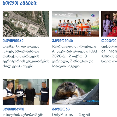
ბოლო ამბები:
ეკონომიკა
ეკონომიკა
თეატრი
დიემჯი ჯგუფი ლაგუნა
საქართველოს ეროვნული
შექსპირ
ვერეს, აბრეშუმისა და
AI ნაკრების ტრიუმფი IOAI
of Thro
თამბაქოს ფაბრიკების
2026-ზე: 2 ოქრო, 3
King-ის 
ტერიტორიის განვითარების
ვერცხლი, 2 ბრინჯაო და
ნახეთ ფ
ახალ ეტაპს იწყებს
საპატიო სიგელი
კრიმინალი
გართობა
თბილისის აეროპორტში
OnlyMarms — რატომ