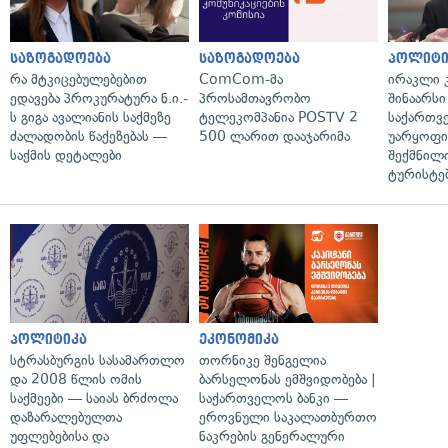
საზოგადოება
საზოგადოება
პოლიტი
რა მტკიცებულებებით
ComCom-მა
ირაკლი კ
ედავება პროკურატურა ნ.ი.-
პროსამთავრობო
შინაარსი
ს გიგა ავალიანის საქმეზე
ტელეკომპანია POSTV 2
საქართვ
ძალადობის წაქეზებას —
500 ლარით დააჯარიმა
უარყოფი
საქმის დეტალები
შექმნილ
ტურისტე
პოლიტიკა
ეკონომიკა
სტრასბურგის სასამართლო
თორნიკე შენგელია
და 2008 წლის ომის
ბარსელონას ემშვიდობება |
საქმეები — საიას ბრძოლა
საქართველოს ბანკი —
დაზარალებულთა
ეროვნული საკალათბურთო
უფლებებისა და
ნაკრების გენერალური