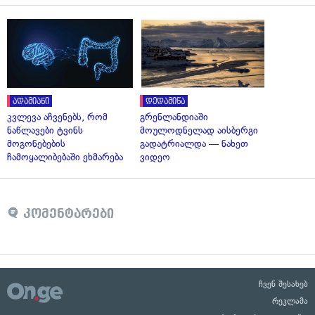
ადამიანი
დედამიწა
კვლევა აჩვენებს, რომ
გრენლანდიაში
ნაწლავები ტვინს
მოულოდნელად აისბერგი
მოგონებების
გადატრიალდა — ნახეთ
ჩამოყალიბებაში ეხმარება
ვიდეო
კომენტარები
ჩვენ შესახებ
რეკლამა