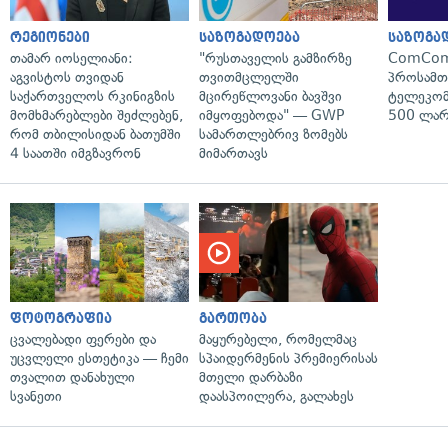
რეგიონები
საზოგადოება
საზოგა
თამარ იოსელიანი:
"რუსთაველის გამზირზე
ComCom
აგვისტოს თვიდან
თვითმცლელში
პროსამ
საქართველოს რკინიგზის
მცირეწლოვანი ბავშვი
ტელეკომ
მომხმარებლები შეძლებენ,
იმყოფებოდა" — GWP
500 ლარ
რომ თბილისიდან ბათუმში
სამართლებრივ ზომებს
4 საათში იმგზავრონ
მიმართავს
ფოტოგრაფია
გართობა
ცვალებადი ფერები და
მაყურებელი, რომელმაც
უცვლელი ესთეტიკა — ჩემი
სპაიდერმენის პრემიერისას
თვალით დანახული
მთელი დარბაზი
სვანეთი
დაასპოილერა, გალახეს