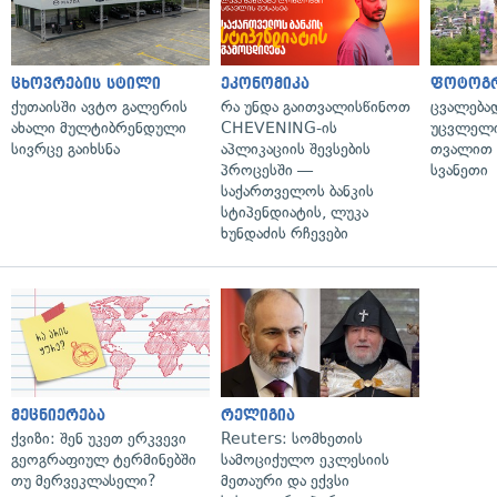
ცხოვრების სტილი
ეკონომიკა
ფოტოგ
ქუთაისში ავტო გალერის
რა უნდა გაითვალისწინოთ
ცვალება
ახალი მულტიბრენდული
CHEVENING-ის
უცვლელი
სივრცე გაიხსნა
აპლიკაციის შევსების
თვალით 
პროცესში —
სვანეთი
საქართველოს ბანკის
სტიპენდიატის, ლუკა
ხუნდაძის რჩევები
მეცნიერება
რელიგია
ქვიზი: შენ უკეთ ერკვევი
Reuters: სომხეთის
გეოგრაფიულ ტერმინებში
სამოციქულო ეკლესიის
თუ მერვეკლასელი?
მეთაური და ექვსი